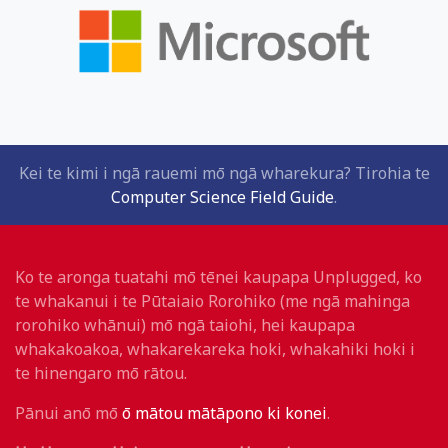
Kei te kimi i ngā rauemi mō ngā wharekura? Tirohia te
Computer Science Field Guide
.
Ko te aronga tuatahi mō tēnei kaupapa Unplugged, ko
te whakanui i te Pūtaiaio Rorohiko (me ngā mahinga
rorohiko whānui) mō ngā taiohi, hei kaupapa
whakakoakoa, whakarekareka hoki, whakahiki hoki i
te hinengaro mō rātou.
Pānui anō mō
ō mātou mātāpono ki konei
.