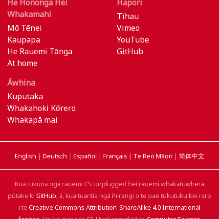
He Hononga Hei
Hapori
Whakamahi
Tīhau
Mō Tēnei
Vimeo
Kaupapa
YouTube
He Rauemi Tānga
GitHub
At home
Āwhina
Kuputaka
Whakahoki Kōrero
Whakapā mai
English
|
Deutsch
|
Español
|
Français
|
Te Reo Māori
|
简体中文
Kua tukuna ngā rauemi CS Unplugged hei rauemi whakatuwhera
pūtake ki
GitHub
, ā, kua tuaritia ngā ihirangi o te pae tukutuku kei raro
i te
Creative Commons Attribution-ShareAlike 4.0 International