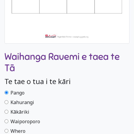
Waihanga Rauemi e taea te
Tā
Te tae o tua i te kāri
Pango
Kahurangi
Kākāriki
Waiporoporo
Whero