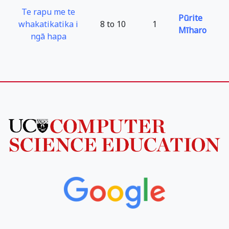
Te rapu me te
Pūrite
whakatikatika i
8 to 10
1
Mīharo
ngā hapa