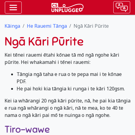
Kāinga
He Rauemi Tānga
Ngā Kāri Pūrite
Ngā Kāri Pūrite
Kei tēnei rauemi ētahi kōnae tā mō ngā ngohe kāri
pūrite. Hei whakamahi i tēnei rauemi:
Tāngia ngā taha e rua o te pepa mai i te kōnae
PDF.
He pai hoki kia tāngia ki runga i te kāri 120gsm.
Kei ia whārangi 20 ngā kāri pūrite, nā, he pai kia tāngia
e rua ngā whārangi o ngā kāri, nā te mea, ko te 40 te
nama o ngā kāri pai mō te nuinga o ngā ngohe.
Tiro-wawe