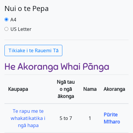
Nui o te Pepa
A4
US Letter
He Akoranga Whai Pānga
Ngā tau
Kaupapa
o ngā
Nama
Akoranga
ākonga
Te rapu me te
Pūrite
whakatikatika i
5 to 7
1
Mīharo
ngā hapa