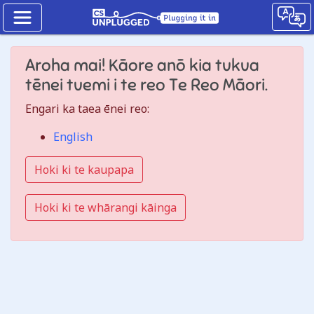
He
Aroha mai! Kāore anō kia tukua
nama
tēnei tuemi i te reo Te Reo Māori.
tāhūrua
How
Engari ka taea ēnei reo:
binary
English
digits
Hoki ki te kaupapa
work
Hoki ki te whārangi kāinga
Jump
to
the
CS
Unplugged
lesson