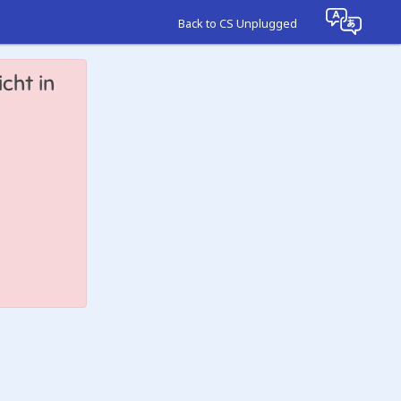
Back to CS Unplugged
cht in