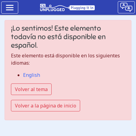
Números
¡Lo sentimos! Este elemento
binarios
todavía no está disponible en
Cómo
español.
funcionan
Este elemento está disponible en los siguientes
los
idiomas:
dígitos
English
binarios
Volver al tema
Jump
Volver a la página de inicio
to
the
CS
Unplugged