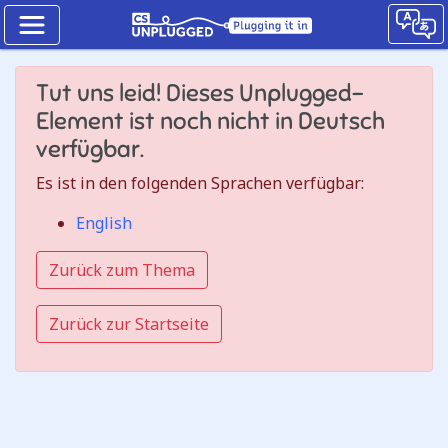
Binärzahlen
Tut uns leid! Dieses Unplugged-
Wie
Element ist noch nicht in Deutsch
binäre
verfügbar.
Einheiten
Es ist in den folgenden Sprachen verfügbar:
funktionieren
English
Jump
Zurück zum Thema
to
the
Zurück zur Startseite
CS
Unplugged
lesson