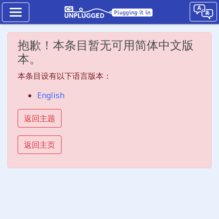
Kidbots
抱歉！本条目暂无可用简体中文版
The
本。
Modulo
本条目设有以下语言版本：
operator
English
Unplugged
返回主题
Jump
to
返回主页
the
CS
Unplugged
lesson