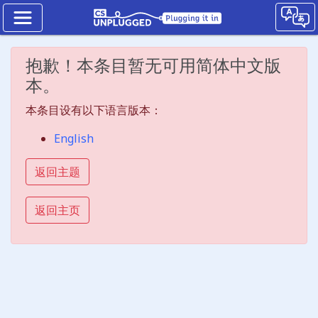
Kidbots
抱歉！本条目暂无可用简体中文版
The
本。
Modulo
本条目设有以下语言版本：
operator
English
Unplugged
返回主题
Jump
to
返回主页
the
CS
Unplugged
lesson