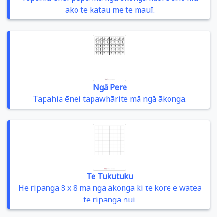
ako te katau me te mauī.
Ngā Pere
Tapahia ēnei tapawhārite mā ngā ākonga.
Te Tukutuku
He ripanga 8 x 8 mā ngā ākonga ki te kore e wātea
te ripanga nui.