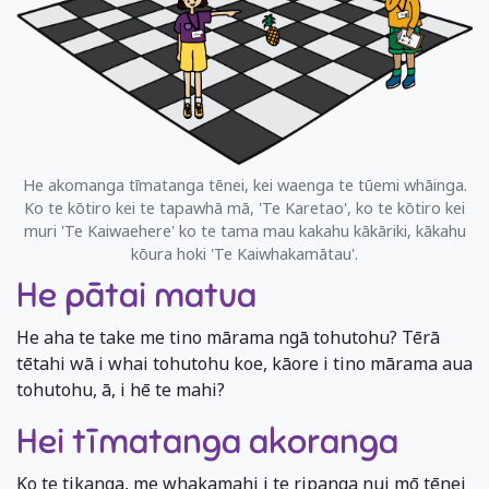
He akomanga tīmatanga tēnei, kei waenga te tūemi whāinga.
Ko te kōtiro kei te tapawhā mā, 'Te Karetao', ko te kōtiro kei
muri 'Te Kaiwaehere' ko te tama mau kakahu kākāriki, kākahu
kōura hoki 'Te Kaiwhakamātau'.
He pātai matua
He aha te take me tino mārama ngā tohutohu? Tērā
tētahi wā i whai tohutohu koe, kāore i tino mārama aua
tohutohu, ā, i hē te mahi?
Hei tīmatanga akoranga
Ko te tikanga, me whakamahi i te ripanga nui mō tēnei