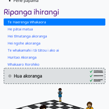
Pene papamā
Ripanga ihirangi
Te Haerenga Whakaora
He pātai matua
Hei tīmatanga akoranga
Hei ngohe akoranga
Te whakamahi i tā tātou i ako ai
Huritao Akoranga
Whakaaro Rorohiko
Hua akoranga