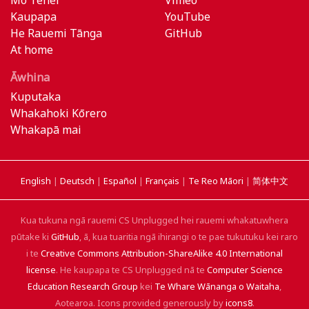
Kaupapa
YouTube
He Rauemi Tānga
GitHub
At home
Āwhina
Kuputaka
Whakahoki Kōrero
Whakapā mai
English
|
Deutsch
|
Español
|
Français
|
Te Reo Māori
|
简体中文
Kua tukuna ngā rauemi CS Unplugged hei rauemi whakatuwhera
pūtake ki
GitHub
, ā, kua tuaritia ngā ihirangi o te pae tukutuku kei raro
i te
Creative Commons Attribution-ShareAlike 4.0 International
license
. He kaupapa te CS Unplugged nā te
Computer Science
Education Research Group
kei
Te Whare Wānanga o Waitaha
,
Aotearoa. Icons provided generously by
icons8
.