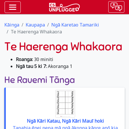
Kāinga
Kaupapa
Ngā Karetao Tamariki
Te Haerenga Whakaora
Te Haerenga Whakaora
Roanga:
30 miniti
Ngā tau 5 ki 7:
Akoranga 1
He Rauemi Tānga
Ngā Kāri Katau, Ngā Kāri Mauī hoki
Tapahia ēnei pepa mā ngā ākonga kāore anō kia