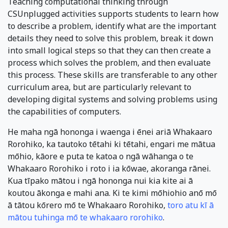
Teaching computational thinking through
CSUnplugged activities supports students to learn how
to describe a problem, identify what are the important
details they need to solve this problem, break it down
into small logical steps so that they can then create a
process which solves the problem, and then evaluate
this process. These skills are transferable to any other
curriculum area, but are particularly relevant to
developing digital systems and solving problems using
the capabilities of computers.
He maha ngā hononga i waenga i ēnei ariā Whakaaro
Rorohiko, ka tautoko tētahi ki tētahi, engari me mātua
mōhio, kāore e puta te katoa o ngā wāhanga o te
Whakaaro Rorohiko i roto i ia kōwae, akoranga rānei.
Kua tīpako mātou i ngā hononga nui kia kite ai ā
koutou ākonga e mahi ana. Ki te kimi mōhiohio anō mō
ā tātou kōrero mō te Whakaaro Rorohiko,
toro atu kī ā
mātou tuhinga mō te whakaaro rorohiko
.