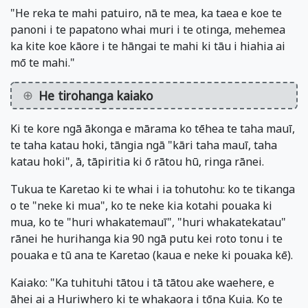
"He reka te mahi patuiro, nā te mea, ka taea e koe te
panoni i te papatono whai muri i te otinga, mehemea
ka kite koe kāore i te hāngai te mahi ki tāu i hiahia ai
mō te mahi."
He tirohanga kaiako
Ki te kore ngā ākonga e mārama ko tēhea te taha mauī,
te taha katau hoki, tāngia ngā "kāri taha mauī, taha
katau hoki", ā, tāpiritia ki ō rātou hū, ringa rānei.
Tukua te Karetao ki te whai i ia tohutohu: ko te tikanga
o te "neke ki mua", ko te neke kia kotahi pouaka ki
mua, ko te "huri whakatemauī", "huri whakatekatau"
rānei he hurihanga kia 90 ngā putu kei roto tonu i te
pouaka e tū ana te Karetao (kaua e neke ki pouaka kē).
Kaiako: "Ka tuhituhi tātou i tā tātou ake waehere, e
āhei ai a Huriwhero ki te whakaora i tōna Kuia. Ko te