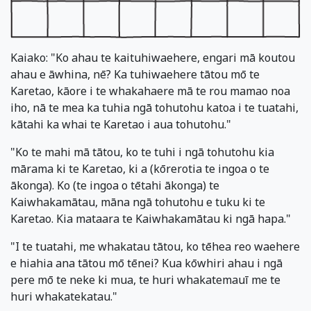
Kaiako: "Ko ahau te kaituhiwaehere, engari mā koutou
ahau e āwhina, nē? Ka tuhiwaehere tātou mō te
Karetao, kāore i te whakahaere mā te rou mamao noa
iho, nā te mea ka tuhia ngā tohutohu katoa i te tuatahi,
kātahi ka whai te Karetao i aua tohutohu."
"Ko te mahi mā tātou, ko te tuhi i ngā tohutohu kia
mārama ki te Karetao, ki a (kōrerotia te ingoa o te
ākonga). Ko (te ingoa o tētahi ākonga) te
Kaiwhakamātau, māna ngā tohutohu e tuku ki te
Karetao. Kia mataara te Kaiwhakamātau ki ngā hapa."
"I te tuatahi, me whakatau tātou, ko tēhea reo waehere
e hiahia ana tātou mō tēnei? Kua kōwhiri ahau i ngā
pere mō te neke ki mua, te huri whakatemauī me te
huri whakatekatau."