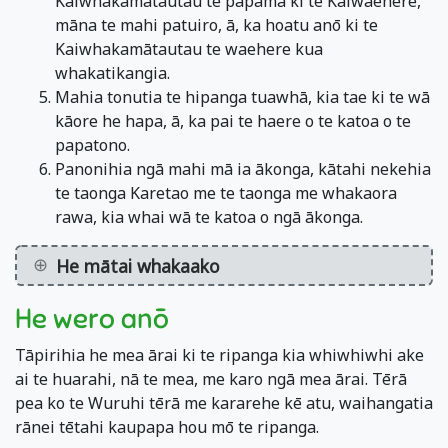
Kaiwhakamātautau te papamā ki te Kaiwaehere,
māna te mahi patuiro, ā, ka hoatu anō ki te
Kaiwhakamātautau te waehere kua
whakatikangia.
Mahia tonutia te hipanga tuawhā, kia tae ki te wā
kāore he hapa, ā, ka pai te haere o te katoa o te
papatono.
Panonihia ngā mahi mā ia ākonga, kātahi nekehia
te taonga Karetao me te taonga me whakaora
rawa, kia whai wā te katoa o ngā ākonga.
He mātai whakaako
He wero anō
Tāpirihia he mea ārai ki te ripanga kia whiwhiwhi ake
ai te huarahi, nā te mea, me karo ngā mea ārai. Tērā
pea ko te Wuruhi tērā me kararehe kē atu, waihangatia
rānei tētahi kaupapa hou mō te ripanga.