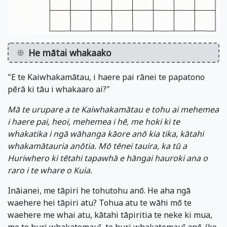
He mātai whakaako
"E te Kaiwhakamātau, i haere pai rānei te papatono
pērā ki tāu i whakaaro ai?"
Mā te urupare a te Kaiwhakamātau e tohu ai mehemea
i haere pai, heoi, mehemea i hē, me hoki ki te
whakatika i ngā wāhanga kāore anō kia tika, kātahi
whakamātauria anōtia. Mō tēnei tauira, ka tū a
Huriwhero ki tētahi tapawhā e hāngai hauroki ana o
raro i te whare o Kuia.
Ināianei, me tāpiri he tohutohu anō. He aha ngā
waehere hei tāpiri atu? Tohua atu te wāhi mō te
waehere me whai atu, kātahi tāpiritia te neke ki mua,