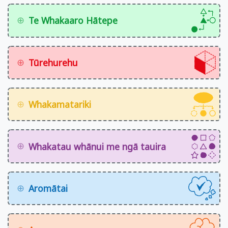
Te Whakaaro Hātepe
Tūrehurehu
Whakamatariki
Whakatau whānui me ngā tauira
Aromātai