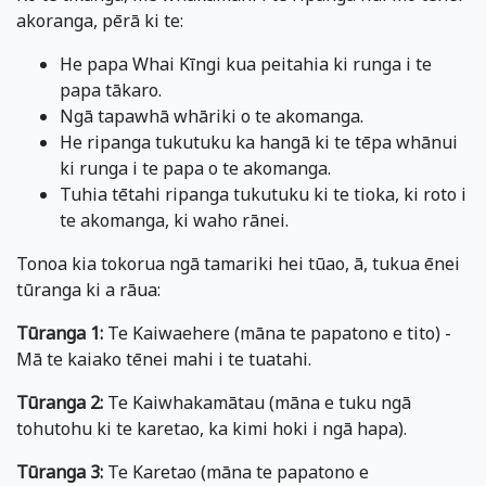
akoranga, pērā ki te:
He papa Whai Kīngi kua peitahia ki runga i te
papa tākaro.
Ngā tapawhā whāriki o te akomanga.
He ripanga tukutuku ka hangā ki te tēpa whānui
ki runga i te papa o te akomanga.
Tuhia tētahi ripanga tukutuku ki te tioka, ki roto i
te akomanga, ki waho rānei.
Tonoa kia tokorua ngā tamariki hei tūao, ā, tukua ēnei
tūranga ki a rāua:
Tūranga 1:
Te Kaiwaehere (māna te papatono e tito) -
Mā te kaiako tēnei mahi i te tuatahi.
Tūranga 2:
Te Kaiwhakamātau (māna e tuku ngā
tohutohu ki te karetao, ka kimi hoki i ngā hapa).
Tūranga 3:
Te Karetao (māna te papatono e