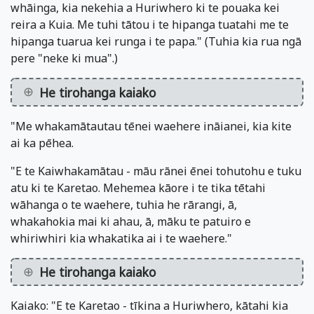
whāinga, kia nekehia a Huriwhero ki te pouaka kei
reira a Kuia. Me tuhi tātou i te hipanga tuatahi me te
hipanga tuarua kei runga i te papa." (Tuhia kia rua ngā
pere "neke ki mua".)
He tirohanga kaiako
"Me whakamātautau tēnei waehere ināianei, kia kite
ai ka pēhea.
"E te Kaiwhakamātau - māu rānei ēnei tohutohu e tuku
atu ki te Karetao. Mehemea kāore i te tika tētahi
wāhanga o te waehere, tuhia he rārangi, ā,
whakahokia mai ki ahau, ā, māku te patuiro e
whiriwhiri kia whakatika ai i te waehere."
He tirohanga kaiako
Kaiako: "E te Karetao - tīkina a Huriwhero, kātahi kia