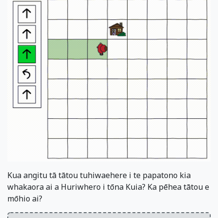
Kua angitu tā tātou tuhiwaehere i te papatono kia
whakaora ai a Huriwhero i tōna Kuia? Ka pēhea tātou e
mōhio ai?