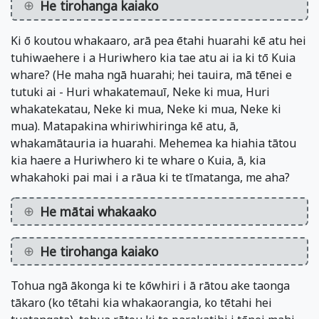
He tirohanga kaiako
Ki ō koutou whakaaro, arā pea ētahi huarahi kē atu hei
tuhiwaehere i a Huriwhero kia tae atu ai ia ki tō Kuia
whare? (He maha ngā huarahi; hei tauira, mā tēnei e
tutuki ai - Huri whakatemauī, Neke ki mua, Huri
whakatekatau, Neke ki mua, Neke ki mua, Neke ki
mua). Matapakina whiriwhiringa kē atu, ā,
whakamātauria ia huarahi. Mehemea ka hiahia tātou
kia haere a Huriwhero ki te whare o Kuia, ā, kia
whakahoki pai mai i a rāua ki te tīmatanga, me aha?
He mātai whakaako
He tirohanga kaiako
Tohua ngā ākonga ki te kōwhiri i ā rātou ake taonga
tākaro (ko tētahi kia whakaorangia, ko tētahi hei