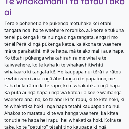
Te whakamahi i tā tātou i ako
ai
Tērā e pōhēhētia he pūkenga motuhake kei ētahi
tāngata noa iho te waehere rorohiko, ā, kāore e tukuna
tēnei pukenga ki te nuinga o ngā tāngata, engari mō
tēnā! Pērā ki ngā pūkenga katoa, ka ākona te waehere
mā te parakatihi, mā te hapa, mā te ako mai i aua hapa.
Ko tētahi pūkenga whakahirahira me whai e te
kaiwaehere, ko te kaha ki te whakawhitiwhiti
whakaaro ki tangata kē. He kaupapa nui tērā i a rātou
e whiriwhiri ana i ngā āheitanga o te papatono; me
kaha hoki rātou ki te rapu, ki te whakatika i ngā hapa.
Ka puta ai ngā hapa i ngā wā katoa i a koe e waihanga
waehere ana, nā, ko te āhei ki te rapu, ki te kite hoki, ki
te whakatika hoki i ngā hapa tētahi kaupapa tino nui.
Ahakoa tō matatau ki te waihanga waehere, ka kitea
tonutia he hapa hei rapu, hei whakatika hoki. Koirā te
take, ko te "patuiro" tētahi tino kaupapa ki ngā