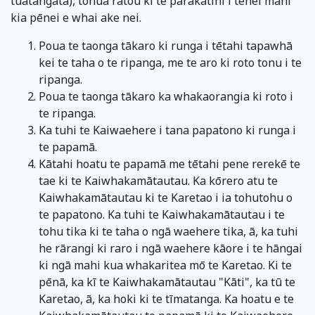
tuatangata), tohua rātou ki te parakatihi i tēnei mahi
kia pēnei e whai ake nei.
Poua te taonga tākaro ki runga i tētahi tapawhā
kei te taha o te ripanga, me te aro ki roto tonu i te
ripanga.
Poua te taonga tākaro ka whakaorangia ki roto i
te ripanga.
Ka tuhi te Kaiwaehere i tana papatono ki runga i
te papamā.
Kātahi hoatu te papamā me tētahi pene rerekē te
tae ki te Kaiwhakamātautau. Ka kōrero atu te
Kaiwhakamātautau ki te Karetao i ia tohutohu o
te papatono. Ka tuhi te Kaiwhakamātautau i te
tohu tika ki te taha o ngā waehere tika, ā, ka tuhi
he rārangi ki raro i ngā waehere kāore i te hāngai
ki ngā mahi kua whakaritea mō te Karetao. Ki te
pēnā, ka kī te Kaiwhakamātautau "Kāti", ka tū te
Karetao, ā, ka hoki ki te tīmatanga. Ka hoatu e te