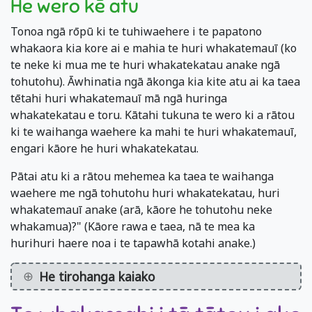
He wero kē atu
Tonoa ngā rōpū ki te tuhiwaehere i te papatono
whakaora kia kore ai e mahia te huri whakatemauī (ko
te neke ki mua me te huri whakatekatau anake ngā
tohutohu). Āwhinatia ngā ākonga kia kite atu ai ka taea
tētahi huri whakatemauī mā ngā huringa
whakatekatau e toru. Kātahi tukuna te wero ki a rātou
ki te waihanga waehere ka mahi te huri whakatemauī,
engari kāore he huri whakatekatau.
Pātai atu ki a rātou mehemea ka taea te waihanga
waehere me ngā tohutohu huri whakatekatau, huri
whakatemauī anake (arā, kāore he tohutohu neke
whakamua)?" (Kāore rawa e taea, nā te mea ka
hurihuri haere noa i te tapawhā kotahi anake.)
He tirohanga kaiako