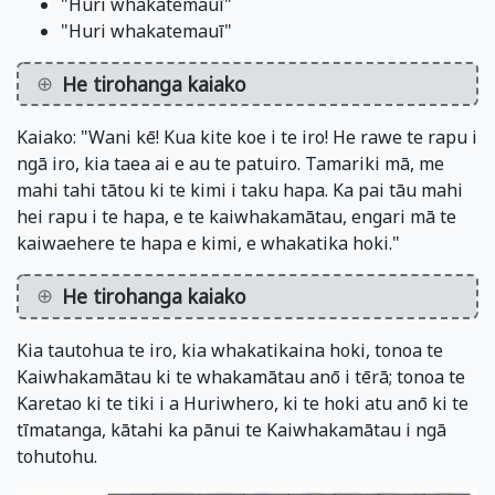
"Huri whakatemauī"
"Huri whakatemauī"
He tirohanga kaiako
Kaiako: "Wani kē! Kua kite koe i te iro! He rawe te rapu i
ngā iro, kia taea ai e au te patuiro. Tamariki mā, me
mahi tahi tātou ki te kimi i taku hapa. Ka pai tāu mahi
hei rapu i te hapa, e te kaiwhakamātau, engari mā te
kaiwaehere te hapa e kimi, e whakatika hoki."
He tirohanga kaiako
Kia tautohua te iro, kia whakatikaina hoki, tonoa te
Kaiwhakamātau ki te whakamātau anō i tērā; tonoa te
Karetao ki te tiki i a Huriwhero, ki te hoki atu anō ki te
tīmatanga, kātahi ka pānui te Kaiwhakamātau i ngā
tohutohu.