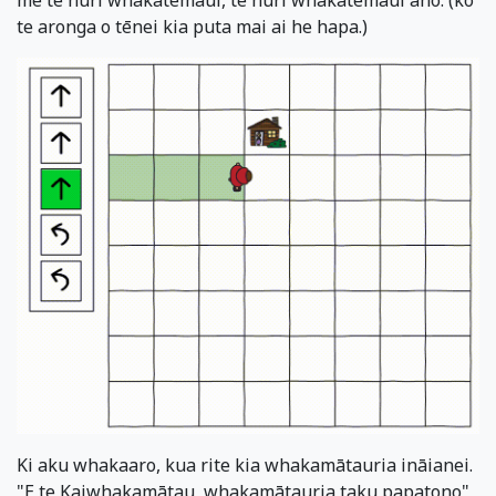
me te huri whakatemauī, te huri whakatemauī anō. (ko
te aronga o tēnei kia puta mai ai he hapa.)
Ki aku whakaaro, kua rite kia whakamātauria ināianei.
"E te Kaiwhakamātau, whakamātauria taku papatono"