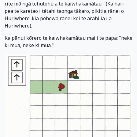
rite mō ngā tohutohu a te kaiwhakamātau." (Ka hari
pea te karetao i tētahi taonga tākaro, pikitia rānei o
Huriwhero; kia pōhewa rānei kei te ārahi ia i a
Huriwhero).
Ka pānui kōrero te kaiwhakamātau mai i te papa: "neke
ki mua, neke ki mua."