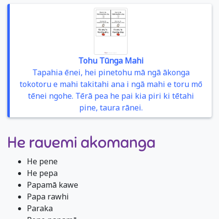
Tohu Tūnga Mahi
Tapahia ēnei, hei pinetohu mā ngā ākonga
tokotoru e mahi takitahi ana i ngā mahi e toru mō
tēnei ngohe. Tērā pea he pai kia piri ki tētahi
pine, taura rānei.
He rauemi akomanga
He pene
He pepa
Papamā kawe
Papa rawhi
Paraka