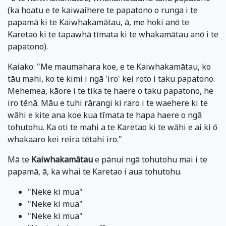
(ka hoatu e te kaiwaihere te papatono o runga i te
papamā ki te Kaiwhakamātau, ā, me hoki anō te
Karetao ki te tapawhā tīmata ki te whakamātau anō i te
papatono).
Kaiako: "Me maumahara koe, e te Kaiwhakamātau, ko
tāu mahi, ko te kimi i ngā 'iro' kei roto i taku papatono.
Mehemea, kāore i te tika te haere o taku papatono, he
iro tēnā. Māu e tuhi rārangi ki raro i te waehere ki te
wāhi e kite ana koe kua tīmata te hapa haere o ngā
tohutohu. Ka oti te mahi a te Karetao ki te wāhi e ai ki ō
whakaaro kei reira tētahi iro."
Mā te
Kaiwhakamātau
e pānui ngā tohutohu mai i te
papamā, ā, ka whai te Karetao i aua tohutohu.
"Neke ki mua"
"Neke ki mua"
"Neke ki mua"