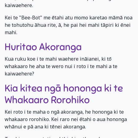
kaiwaehere.
Kei te "Bee-Bot" me ētahi atu momo karetao māmā noa
he tohutohu āhua rite, ā, he pai hei mahi tāpiri ki ēnei
mahi.
Huritao Akoranga
Kua ruku koe i te mahi waehere ināianei, ki tō
whakaaro he aha te wero nui i roto i te mahi a te
kaiwaehere?
Kia kitea ngā hononga ki te
Whakaaro Rorohiko
Kei roto i te maha o ngā akoranga, he hononga ki te
whakaaro rorohiko. Kei raro nei ētahi o aua hononga
whānui e pā ana ki tēnei akoranga.