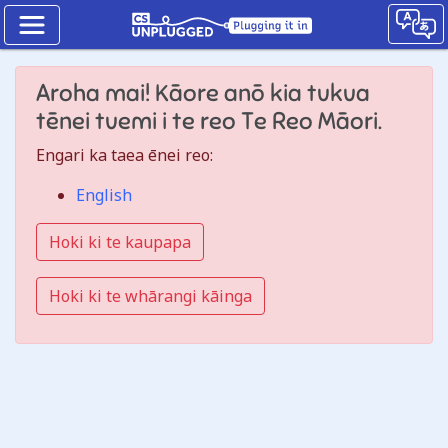
He
Aroha mai! Kāore anō kia tukua
nama
tēnei tuemi i te reo Te Reo Māori.
tāhūrua
How
Engari ka taea ēnei reo:
binary
English
digits
Hoki ki te kaupapa
work
Hoki ki te whārangi kāinga
Jump
to
the
CS
Unplugged
lesson