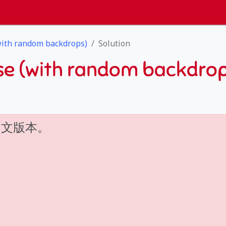
with random backdrops)
Solution
se (with random backdrop
中文版本。