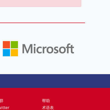
群
帮助
itter
术语表