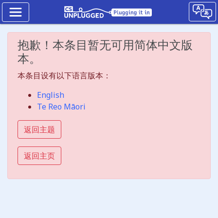
二
抱歉！本条目暂无可用简体中文版
进
本。
制
数
本条目设有以下语言版本：
二
English
进
Te Reo Māori
制
返回主题
数
返回主页
的
操
作