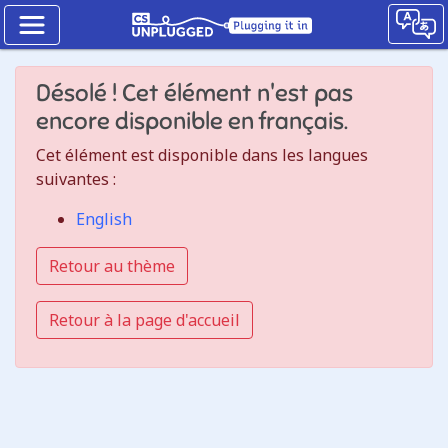
Nombres
Désolé ! Cet élément n'est pas
binaires
encore disponible en français.
Comment
Cet élément est disponible dans les langues
les
suivantes :
chiffres
English
binaires
Retour au thème
fonctionnent
Retour à la page d'accueil
Jump
to
the
CS
Unplugged