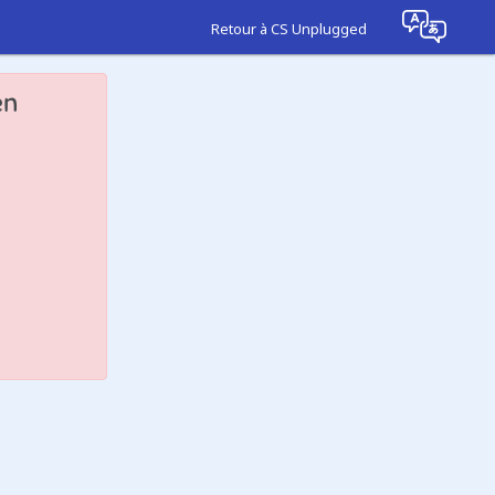
Retour à CS Unplugged
en