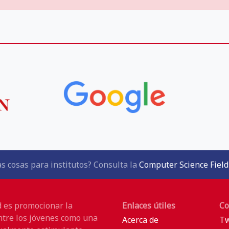
s cosas para institutos? Consulta la
Computer Science Field
d es promocionar la
Enlaces útiles
Co
ntre los jóvenes como una
Acerca de
Tw