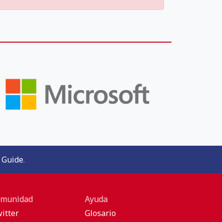
 Guide
.
munidad
Ayuda
itter
Glosario