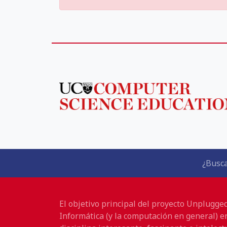
¿Busca
El objetivo principal del proyecto Unplugge
Informática (y la computación en general) e