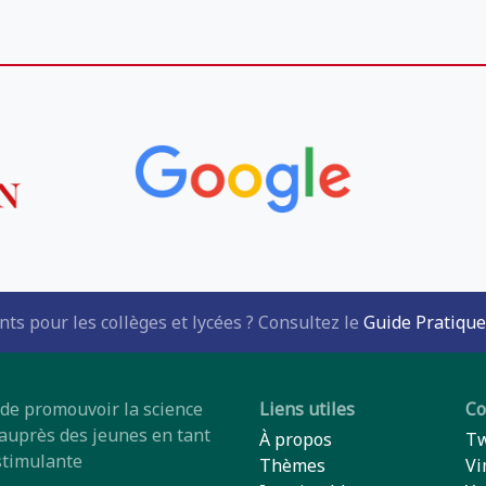
ts pour les collèges et lycées ? Consultez le
Guide Pratique
 de promouvoir la science
Liens utiles
C
 auprès des jeunes en tant
À propos
Tw
stimulante
Thèmes
Vi