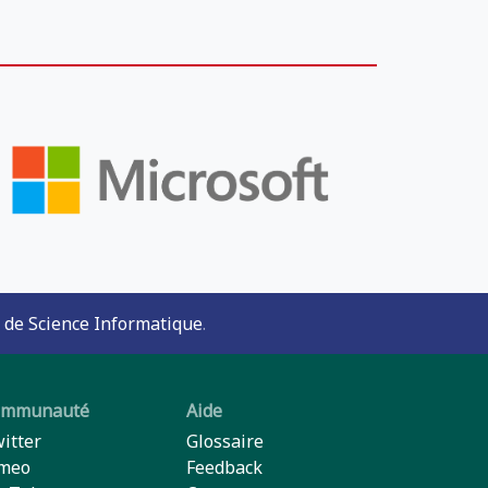
 de Science Informatique
.
ommunauté
Aide
itter
Glossaire
meo
Feedback