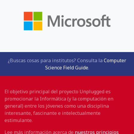
¿Buscas cosas para institutos? Consulta la
Computer
Science Field Guide
.
El objetivo principal del proyecto Unplugged es
promocionar la Informática (y la computación en
general) entre los jóvenes como una disciplina
interesante, fascinante e intelectualmente
estimulante.
Lee más información acerca de
nuestros principios