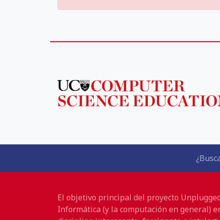
¿Busca
El objetivo principal del proyecto Unplugge
Informática (y la computación en general) e