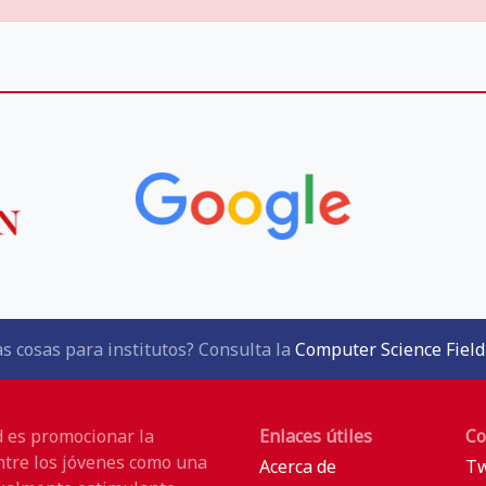
s cosas para institutos? Consulta la
Computer Science Field
d es promocionar la
Enlaces útiles
Co
ntre los jóvenes como una
Acerca de
Tw