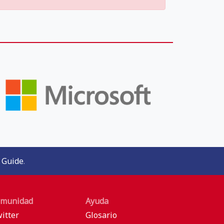
 Guide
.
munidad
Ayuda
itter
Glosario