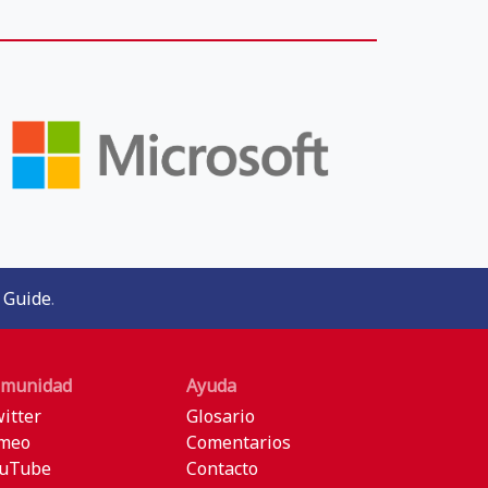
 Guide
.
munidad
Ayuda
itter
Glosario
meo
Comentarios
uTube
Contacto