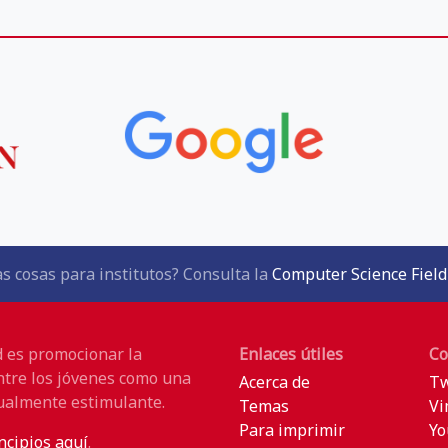
s cosas para institutos? Consulta la
Computer Science Field
d es promocionar la
Enlaces útiles
Co
ntre los jóvenes como una
Acerca de
Tw
tualmente estimulante.
Temas
Vi
Para imprimir
Yo
ncipios aquí
.