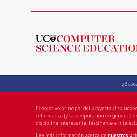
¿Busca
El objetivo principal del proyecto Unplugge
Informática (y la computación en general) e
disciplina interesante, fascinante e intelec
Lee más información acerca de
nuestros pri