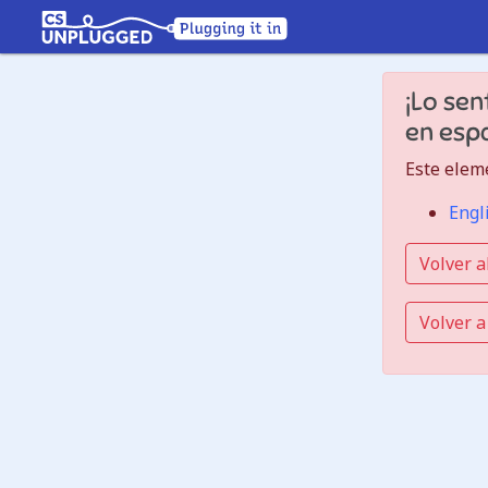
Números
¡Lo sen
binarios
en espa
Cómo
Este eleme
funcionan
Engl
los
dígitos
Volver a
binarios
Volver a
Jump
to
the
CS
Unplugged