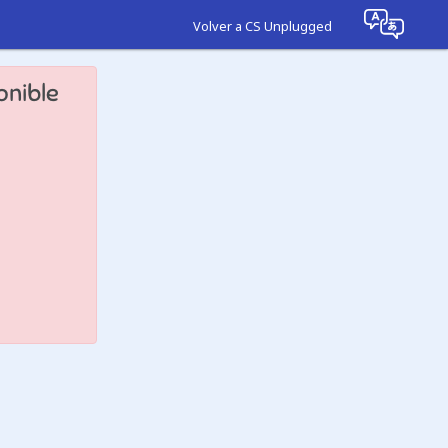
Volver a CS Unplugged
onible