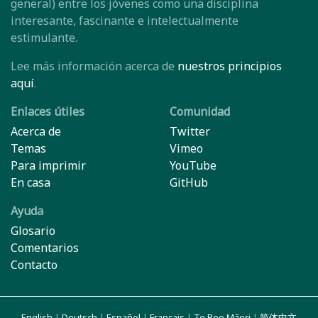
general) entre los jóvenes como una disciplina
interesante, fascinante e intelectualmente
estimulante.
Lee más información acerca de
nuestros principios
aquí
.
Enlaces útiles
Comunidad
Acerca de
Twitter
Temas
Vimeo
Para imprimir
YouTube
En casa
GitHub
Ayuda
Glosario
Comentarios
Contacto
English
|
Deutsch
|
Español
|
Français
|
Te Reo Māori
|
简体中文