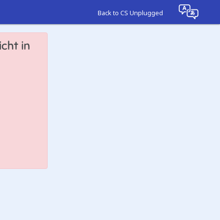
Back to CS Unplugged
cht in