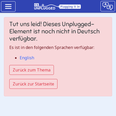
Binärzahlen
Tut uns leid! Dieses Unplugged-
Wie
Element ist noch nicht in Deutsch
binäre
verfügbar.
Einheiten
Es ist in den folgenden Sprachen verfügbar:
funktionieren
English
Jump
Zurück zum Thema
to
the
Zurück zur Startseite
CS
Unplugged
lesson